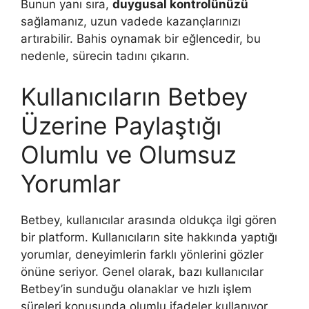
Bunun yanı sıra,
duygusal kontrolünüzü
sağlamanız, uzun vadede kazançlarınızı
artırabilir. Bahis oynamak bir eğlencedir, bu
nedenle, sürecin tadını çıkarın.
Kullanıcıların Betbey
Üzerine Paylaştığı
Olumlu ve Olumsuz
Yorumlar
Betbey, kullanıcılar arasında oldukça ilgi gören
bir platform. Kullanıcıların site hakkında yaptığı
yorumlar, deneyimlerin farklı yönlerini gözler
önüne seriyor. Genel olarak, bazı kullanıcılar
Betbey’in sunduğu olanaklar ve hızlı işlem
süreleri konusunda olumlu ifadeler kullanıyor.