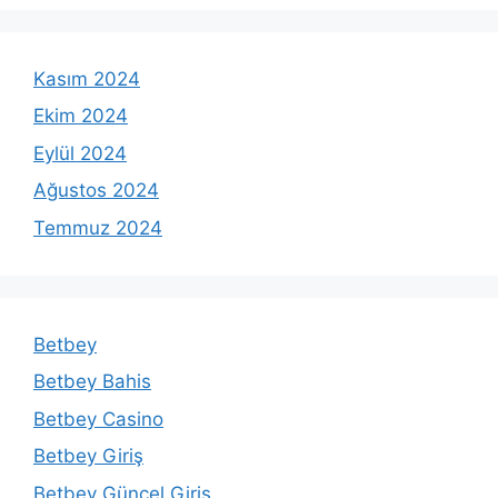
Kasım 2024
Ekim 2024
Eylül 2024
Ağustos 2024
Temmuz 2024
Betbey
Betbey Bahis
Betbey Casino
Betbey Giriş
Betbey Güncel Giriş