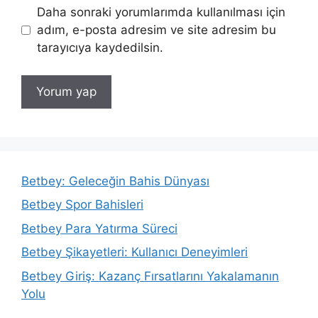
Daha sonraki yorumlarımda kullanılması için
adım, e-posta adresim ve site adresim bu
tarayıcıya kaydedilsin.
Betbey: Geleceğin Bahis Dünyası
Betbey Spor Bahisleri
Betbey Para Yatırma Süreci
Betbey Şikayetleri: Kullanıcı Deneyimleri
Betbey Giriş: Kazanç Fırsatlarını Yakalamanın
Yolu