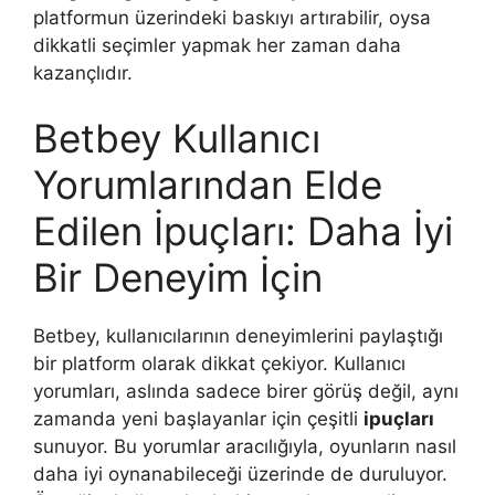
platformun üzerindeki baskıyı artırabilir, oysa
dikkatli seçimler yapmak her zaman daha
kazançlıdır.
Betbey Kullanıcı
Yorumlarından Elde
Edilen İpuçları: Daha İyi
Bir Deneyim İçin
Betbey, kullanıcılarının deneyimlerini paylaştığı
bir platform olarak dikkat çekiyor. Kullanıcı
yorumları, aslında sadece birer görüş değil, aynı
zamanda yeni başlayanlar için çeşitli
ipuçları
sunuyor. Bu yorumlar aracılığıyla, oyunların nasıl
daha iyi oynanabileceği üzerinde de duruluyor.