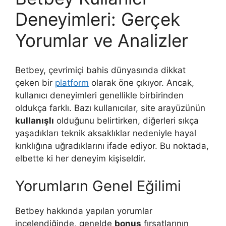
Deneyimleri: Gerçek
Yorumlar ve Analizler
Betbey, çevrimiçi bahis dünyasında dikkat
çeken bir
platform
olarak öne çıkıyor. Ancak,
kullanıcı deneyimleri genellikle birbirinden
oldukça farklı. Bazı kullanıcılar, site arayüzünün
kullanışlı
olduğunu belirtirken, diğerleri sıkça
yaşadıkları teknik aksaklıklar nedeniyle hayal
kırıklığına uğradıklarını ifade ediyor. Bu noktada,
elbette ki her deneyim kişiseldir.
Yorumların Genel Eğilimi
Betbey hakkında yapılan yorumlar
incelendiğinde, genelde
bonus
fırsatlarının