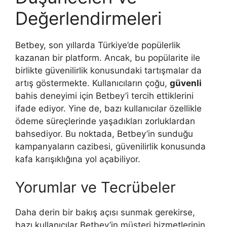
Değerlendirmeleri
Betbey, son yıllarda Türkiye’de popülerlik
kazanan bir platform. Ancak, bu popülarite ile
birlikte güvenilirlik konusundaki tartışmalar da
artış göstermekte. Kullanıcıların çoğu,
güvenli
bahis deneyimi için Betbey’i tercih ettiklerini
ifade ediyor. Yine de, bazı kullanıcılar özellikle
ödeme süreçlerinde yaşadıkları zorluklardan
bahsediyor. Bu noktada, Betbey’in sunduğu
kampanyaların cazibesi, güvenilirlik konusunda
kafa karışıklığına yol açabiliyor.
Yorumlar ve Tecrübeler
Daha derin bir bakış açısı sunmak gerekirse,
bazı kullanıcılar Betbey’in müşteri hizmetlerinin