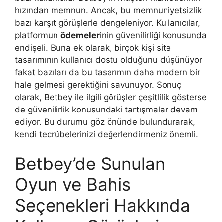
hızından memnun. Ancak, bu memnuniyetsizlik
bazı karşıt görüşlerle dengeleniyor. Kullanıcılar,
platformun
ödemeler
inin güvenilirliği konusunda
endişeli. Buna ek olarak, birçok kişi site
tasarımının kullanıcı dostu olduğunu düşünüyor
fakat bazıları da bu tasarımın daha modern bir
hale gelmesi gerektiğini savunuyor. Sonuç
olarak, Betbey ile ilgili görüşler çeşitlilik gösterse
de güvenilirlik konusundaki tartışmalar devam
ediyor. Bu durumu göz önünde bulundurarak,
kendi tecrübelerinizi değerlendirmeniz önemli.
Betbey’de Sunulan
Oyun ve Bahis
Seçenekleri Hakkında