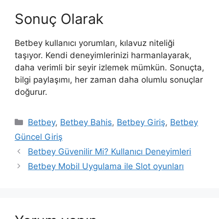
Sonuç Olarak
Betbey kullanıcı yorumları, kılavuz niteliği
taşıyor. Kendi deneyimlerinizi harmanlayarak,
daha verimli bir seyir izlemek mümkün. Sonuçta,
bilgi paylaşımı, her zaman daha olumlu sonuçlar
doğurur.
Kategoriler
Betbey
,
Betbey Bahis
,
Betbey Giriş
,
Betbey
Güncel Giriş
Betbey Güvenilir Mi? Kullanıcı Deneyimleri
Betbey Mobil Uygulama ile Slot oyunları