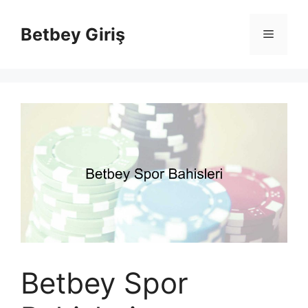
İçeriğe
atla
Betbey Giriş
Menü
Betbey Spor