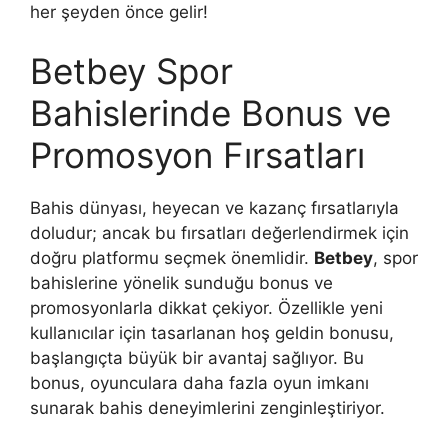
her şeyden önce gelir!
Betbey Spor
Bahislerinde Bonus ve
Promosyon Fırsatları
Bahis dünyası, heyecan ve kazanç fırsatlarıyla
doludur; ancak bu fırsatları değerlendirmek için
doğru platformu seçmek önemlidir.
Betbey
, spor
bahislerine yönelik sunduğu bonus ve
promosyonlarla dikkat çekiyor. Özellikle yeni
kullanıcılar için tasarlanan hoş geldin bonusu,
başlangıçta büyük bir avantaj sağlıyor. Bu
bonus, oyunculara daha fazla oyun imkanı
sunarak bahis deneyimlerini zenginleştiriyor.