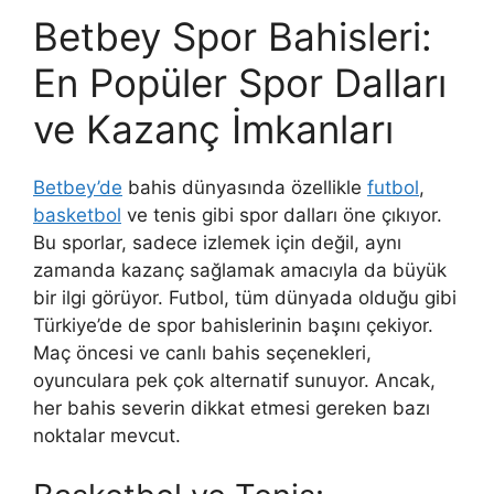
Betbey Spor Bahisleri:
En Popüler Spor Dalları
ve Kazanç İmkanları
Betbey’de
bahis dünyasında özellikle
futbol
,
basketbol
ve tenis gibi spor dalları öne çıkıyor.
Bu sporlar, sadece izlemek için değil, aynı
zamanda kazanç sağlamak amacıyla da büyük
bir ilgi görüyor. Futbol, tüm dünyada olduğu gibi
Türkiye’de de spor bahislerinin başını çekiyor.
Maç öncesi ve canlı bahis seçenekleri,
oyunculara pek çok alternatif sunuyor. Ancak,
her bahis severin dikkat etmesi gereken bazı
noktalar mevcut.