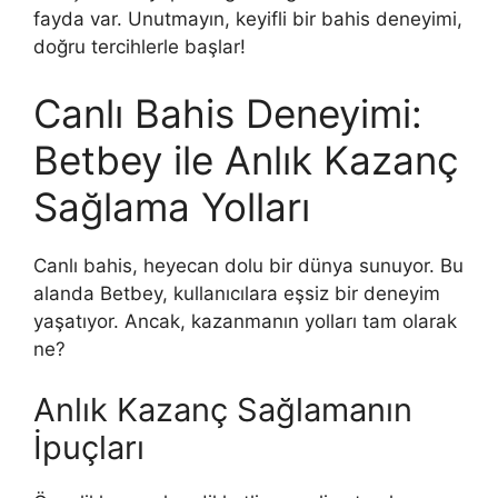
fayda var. Unutmayın, keyifli bir bahis deneyimi,
doğru tercihlerle başlar!
Canlı Bahis Deneyimi:
Betbey ile Anlık Kazanç
Sağlama Yolları
Canlı bahis, heyecan dolu bir dünya sunuyor. Bu
alanda Betbey, kullanıcılara eşsiz bir deneyim
yaşatıyor. Ancak, kazanmanın yolları tam olarak
ne?
Anlık Kazanç Sağlamanın
İpuçları