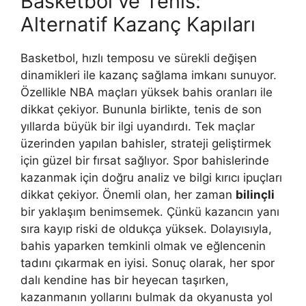
Basketbol ve Tenis:
Alternatif Kazanç Kapıları
Basketbol, hızlı temposu ve sürekli değişen
dinamikleri ile kazanç sağlama imkanı sunuyor.
Özellikle NBA maçları yüksek bahis oranları ile
dikkat çekiyor. Bununla birlikte, tenis de son
yıllarda büyük bir ilgi uyandırdı. Tek maçlar
üzerinden yapılan bahisler, strateji geliştirmek
için güzel bir fırsat sağlıyor. Spor bahislerinde
kazanmak için doğru analiz ve bilgi kırıcı ipuçları
dikkat çekiyor. Önemli olan, her zaman
bilinçli
bir yaklaşım benimsemek. Çünkü kazancın yanı
sıra kayıp riski de oldukça yüksek. Dolayısıyla,
bahis yaparken temkinli olmak ve eğlencenin
tadını çıkarmak en iyisi. Sonuç olarak, her spor
dalı kendine has bir heyecan taşırken,
kazanmanın yollarını bulmak da okyanusta yol