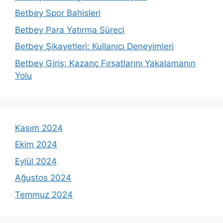
Betbey Spor Bahisleri
Betbey Para Yatırma Süreci
Betbey Şikayetleri: Kullanıcı Deneyimleri
Betbey Giriş: Kazanç Fırsatlarını Yakalamanın
Yolu
Kasım 2024
Ekim 2024
Eylül 2024
Ağustos 2024
Temmuz 2024