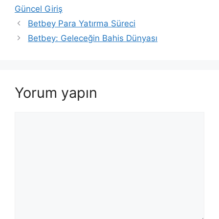
Güncel Giriş
Betbey Para Yatırma Süreci
Betbey: Geleceğin Bahis Dünyası
Yorum yapın
Yorum