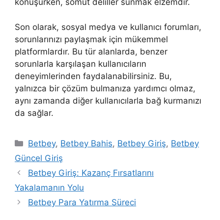
konuşurken, somut deliller sunmak elzemdir.
Son olarak, sosyal medya ve kullanıcı forumları,
sorunlarınızı paylaşmak için mükemmel
platformlardır. Bu tür alanlarda, benzer
sorunlarla karşılaşan kullanıcıların
deneyimlerinden faydalanabilirsiniz. Bu,
yalnızca bir çözüm bulmanıza yardımcı olmaz,
aynı zamanda diğer kullanıcılarla bağ kurmanızı
da sağlar.
Kategoriler
Betbey
,
Betbey Bahis
,
Betbey Giriş
,
Betbey
Güncel Giriş
Betbey Giriş: Kazanç Fırsatlarını
Yakalamanın Yolu
Betbey Para Yatırma Süreci