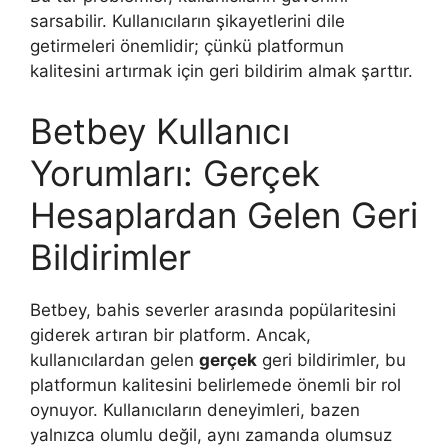
sarsabilir. Kullanıcıların şikayetlerini dile
getirmeleri önemlidir; çünkü platformun
kalitesini artırmak için geri bildirim almak şarttır.
Betbey Kullanıcı
Yorumları: Gerçek
Hesaplardan Gelen Geri
Bildirimler
Betbey, bahis severler arasında popülaritesini
giderek artıran bir platform. Ancak,
kullanıcılardan gelen
gerçek
geri bildirimler, bu
platformun kalitesini belirlemede önemli bir rol
oynuyor. Kullanıcıların deneyimleri, bazen
yalnızca olumlu değil, aynı zamanda olumsuz