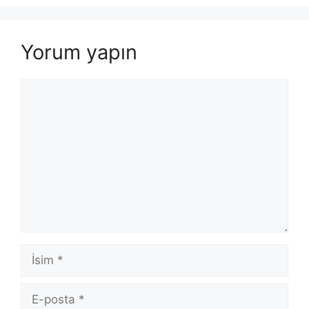
Yorum yapın
Yorum
İsim
E-
posta