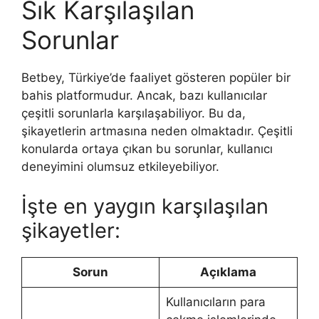
Sık Karşılaşılan
Sorunlar
Betbey, Türkiye’de faaliyet gösteren popüler bir
bahis platformudur. Ancak, bazı kullanıcılar
çeşitli sorunlarla karşılaşabiliyor. Bu da,
şikayetlerin artmasına neden olmaktadır. Çeşitli
konularda ortaya çıkan bu sorunlar, kullanıcı
deneyimini olumsuz etkileyebiliyor.
İşte en yaygın karşılaşılan
şikayetler:
Sorun
Açıklama
Kullanıcıların para