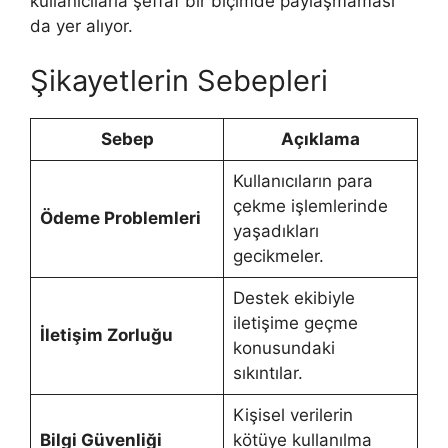
kullanıcılarla şeffaf bir biçimde paylaşmaması
da yer alıyor.
Şikayetlerin Sebepleri
Sebep
Açıklama
Kullanıcıların para
çekme işlemlerinde
Ödeme Problemleri
yaşadıkları
gecikmeler.
Destek ekibiyle
iletişime geçme
İletişim Zorluğu
konusundaki
sıkıntılar.
Kişisel verilerin
Bilgi Güvenliği
kötüye kullanılma