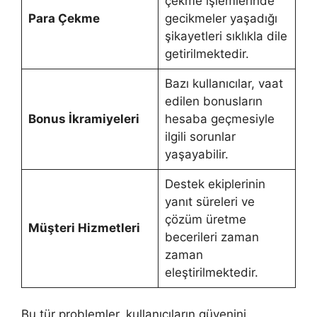
çekme işlemlerinde
Para Çekme
gecikmeler yaşadığı
şikayetleri sıklıkla dile
getirilmektedir.
Bazı kullanıcılar, vaat
edilen bonusların
Bonus İkramiyeleri
hesaba geçmesiyle
ilgili sorunlar
yaşayabilir.
Destek ekiplerinin
yanıt süreleri ve
çözüm üretme
Müşteri Hizmetleri
becerileri zaman
zaman
eleştirilmektedir.
Bu tür problemler, kullanıcıların güvenini