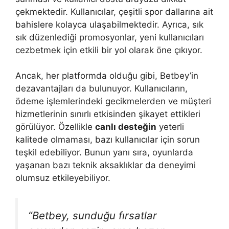
çekmektedir. Kullanıcılar, çeşitli spor dallarına ait
bahislere kolayca ulaşabilmektedir. Ayrıca, sık
sık düzenlediği promosyonlar, yeni kullanıcıları
cezbetmek için etkili bir yol olarak öne çıkıyor.
Ancak, her platformda olduğu gibi, Betbey’in
dezavantajları da bulunuyor. Kullanıcıların,
ödeme işlemlerindeki gecikmelerden ve müşteri
hizmetlerinin sınırlı etkisinden şikayet ettikleri
görülüyor. Özellikle
canlı desteğin
yeterli
kalitede olmaması, bazı kullanıcılar için sorun
teşkil edebiliyor. Bunun yanı sıra, oyunlarda
yaşanan bazı teknik aksaklıklar da deneyimi
olumsuz etkileyebiliyor.
“Betbey, sunduğu fırsatlar